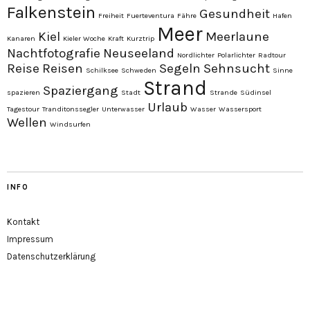
Falkenstein
Gesundheit
Freiheit
Fuerteventura
Fähre
Hafen
Meer
Kiel
Meerlaune
Kanaren
Kieler Woche
Kraft
Kurztrip
Nachtfotografie
Neuseeland
Nordlichter
Polarlichter
Radtour
Reise
Reisen
Segeln
Sehnsucht
Schilksee
Schweden
Sinne
Strand
Spaziergang
spazieren
Stadt
Strande
Südinsel
Urlaub
Tagestour
Tranditonssegler
Unterwasser
Wasser
Wassersport
Wellen
Windsurfen
INFO
Kontakt
Impressum
Datenschutzerklärung