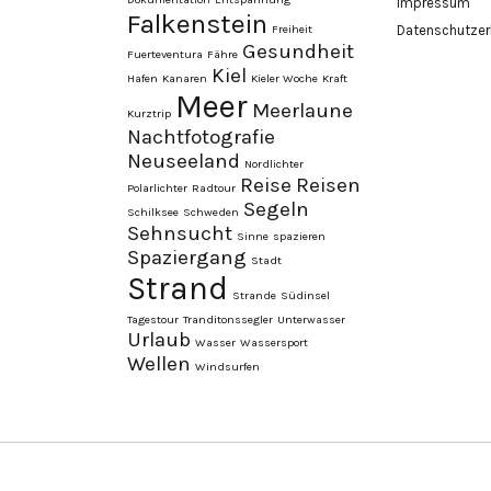
Impressum
Falkenstein
Freiheit
Datenschutzer
Gesundheit
Fuerteventura
Fähre
Kiel
Hafen
Kanaren
Kieler Woche
Kraft
Meer
Meerlaune
Kurztrip
Nachtfotografie
Neuseeland
Nordlichter
Reise
Reisen
Polarlichter
Radtour
Segeln
Schilksee
Schweden
Sehnsucht
Sinne
spazieren
Spaziergang
Stadt
Strand
Strande
Südinsel
Tagestour
Tranditonssegler
Unterwasser
Urlaub
Wasser
Wassersport
Wellen
Windsurfen