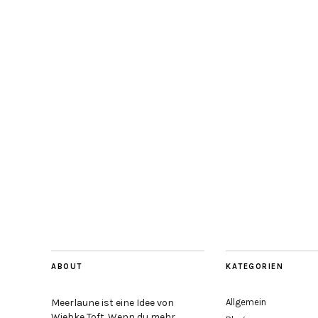
ABOUT
KATEGORIEN
Meerlaune ist eine Idee von
Allgemein
Wiebke Toft. Wenn du mehr