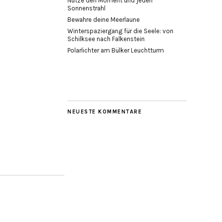
Nutze den Moment und jeden
Sonnenstrahl
Bewahre deine Meerlaune
Winterspaziergang für die Seele: von
Schilksee nach Falkenstein
Polarlichter am Bülker Leuchtturm
NEUESTE KOMMENTARE