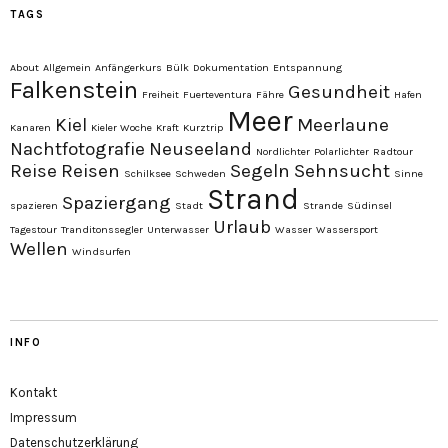
TAGS
About
Allgemein
Anfängerkurs
Bülk
Dokumentation
Entspannung
Falkenstein
Gesundheit
Freiheit
Fuerteventura
Fähre
Hafen
Meer
Kiel
Meerlaune
Kanaren
Kieler Woche
Kraft
Kurztrip
Nachtfotografie
Neuseeland
Nordlichter
Polarlichter
Radtour
Reise
Reisen
Segeln
Sehnsucht
Schilksee
Schweden
Sinne
Strand
Spaziergang
spazieren
Stadt
Strande
Südinsel
Urlaub
Tagestour
Tranditonssegler
Unterwasser
Wasser
Wassersport
Wellen
Windsurfen
INFO
Kontakt
Impressum
Datenschutzerklärung