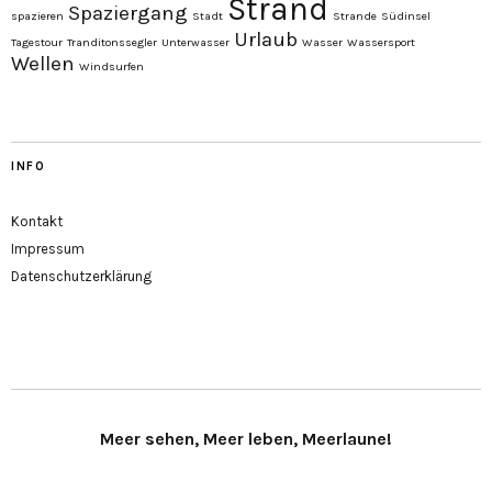
Strand
Spaziergang
spazieren
Stadt
Strande
Südinsel
Urlaub
Tagestour
Tranditonssegler
Unterwasser
Wasser
Wassersport
Wellen
Windsurfen
INFO
Kontakt
Impressum
Datenschutzerklärung
Meer sehen, Meer leben, Meerlaune!