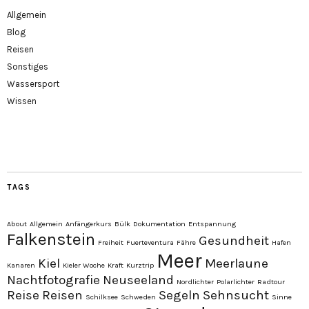
Allgemein
Blog
Reisen
Sonstiges
Wassersport
Wissen
TAGS
About
Allgemein
Anfängerkurs
Bülk
Dokumentation
Entspannung
Falkenstein
Gesundheit
Freiheit
Fuerteventura
Fähre
Hafen
Meer
Kiel
Meerlaune
Kanaren
Kieler Woche
Kraft
Kurztrip
Nachtfotografie
Neuseeland
Nordlichter
Polarlichter
Radtour
Reise
Reisen
Segeln
Sehnsucht
Schilksee
Schweden
Sinne