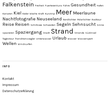
Falkenstein
Gesundheit
Freiheit
Fuerteventura
Fähre
Hafen
Meer
Kiel
Meerlaune
Kanaren
Kieler Woche
Kraft
Kurztrip
Nachtfotografie
Neuseeland
Nordlichter
Polarlichter
Radtour
Reise
Reisen
Segeln
Sehnsucht
Schilksee
Schweden
Sinne
Strand
Spaziergang
spazieren
Stadt
Strande
Südinsel
Urlaub
Tagestour
Tranditonssegler
Unterwasser
Wasser
Wassersport
Wellen
Windsurfen
INFO
Kontakt
Impressum
Datenschutzerklärung