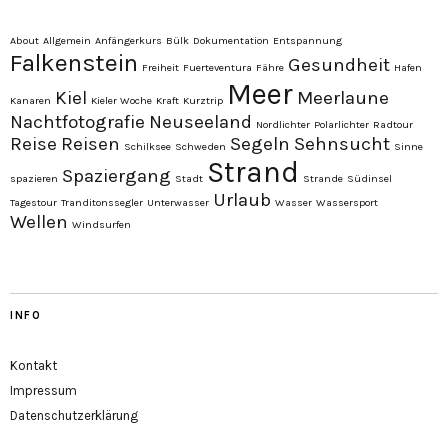
About
Allgemein
Anfängerkurs
Bülk
Dokumentation
Entspannung
Falkenstein
Gesundheit
Freiheit
Fuerteventura
Fähre
Hafen
Meer
Kiel
Meerlaune
Kanaren
Kieler Woche
Kraft
Kurztrip
Nachtfotografie
Neuseeland
Nordlichter
Polarlichter
Radtour
Reise
Reisen
Segeln
Sehnsucht
Schilksee
Schweden
Sinne
Strand
Spaziergang
spazieren
Stadt
Strande
Südinsel
Urlaub
Tagestour
Tranditonssegler
Unterwasser
Wasser
Wassersport
Wellen
Windsurfen
INFO
Kontakt
Impressum
Datenschutzerklärung