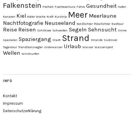
Falkenstein
Gesundheit
Freiheit
Fuerteventura
Fähre
Hafen
Meer
Kiel
Meerlaune
Kanaren
Kieler Woche
Kraft
Kurztrip
Nachtfotografie
Neuseeland
Nordlichter
Polarlichter
Radtour
Reise
Reisen
Segeln
Sehnsucht
Schilksee
Schweden
Sinne
Strand
Spaziergang
spazieren
Stadt
Strande
Südinsel
Urlaub
Tagestour
Tranditonssegler
Unterwasser
Wasser
Wassersport
Wellen
Windsurfen
INFO
Kontakt
Impressum
Datenschutzerklärung