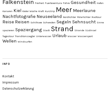
Falkenstein
Gesundheit
Freiheit
Fuerteventura
Fähre
Hafen
Meer
Kiel
Meerlaune
Kanaren
Kieler Woche
Kraft
Kurztrip
Nachtfotografie
Neuseeland
Nordlichter
Polarlichter
Radtour
Reise
Reisen
Segeln
Sehnsucht
Schilksee
Schweden
Sinne
Strand
Spaziergang
spazieren
Stadt
Strande
Südinsel
Urlaub
Tagestour
Tranditonssegler
Unterwasser
Wasser
Wassersport
Wellen
Windsurfen
INFO
Kontakt
Impressum
Datenschutzerklärung